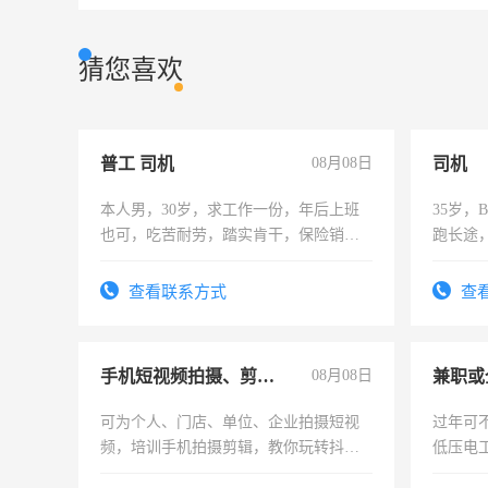
猜您喜欢
普工 司机
08月08日
司机
本人男，30岁，求工作一份，年后上班
35岁
也可，吃苦耐劳，踏实肯干，保险销售
跑长途
勿扰
六，渣
查看联系方式
查
手机短视频拍摄、剪辑、抖音快手
08月08日
可为个人、门店、单位、企业拍摄短视
过年可
频，培训手机拍摄剪辑，教你玩转抖音
低压电
可为个人、门店、单位、企业拍摄短视