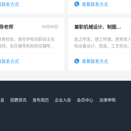
看联系方式
查看联系方式
导老师
08月08日
兼职机械设计、制图、设备改造
教育经验，曾在学校任职班主任
急之所急，想之所想。愿把本
教师，也在辅导机构担任辅导教
标设备设计、改造、工艺优化
周一至周五辅导老师的工作
作和分解的经验与您分享。 真
结识有识之士，共享未来。
看联系方式
查看联系方式
信息
招聘资讯
发布简历
企业入驻
会员中心
法律申明
们