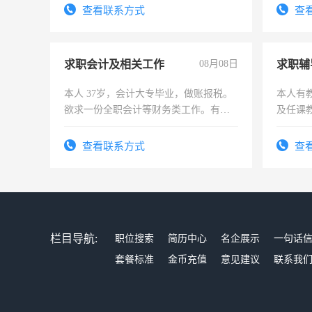
频，培训手机拍摄剪辑，教你玩转抖
查看联系方式
查
音！你也可以成为拍摄达人！你也可以
成为拍摄达人！
求职会计及相关工作
08月08日
求职辅
本人 37岁，会计大专毕业，做账报税。
本人有
欲求一份全职会计等财务类工作。有会
及任课
计证
师，求
查看联系方式
查
栏目导航:
职位搜索
简历中心
名企展示
一句话
套餐标准
金币充值
意见建议
联系我