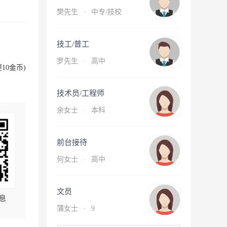
樊先生
·
中专/技校
技工/普工
罗先生
·
高中
10金币)
技术员/工程师
余女士
·
本科
前台接待
何女士
·
高中
文员
息
蒲女士
·
9