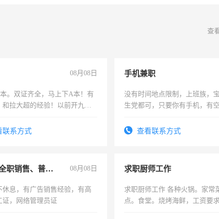
查
08月08日
手机兼职
，B本。双证齐全，马上下A本！有
没有时间地点限制，上班族，
，和拉大超的经验！以前开九米
生党都可，只要你有手机，有
土车
间，一单一结，一天二三十不
勤快的四五十，每天挣零花钱
看联系方式
查看联系方式
兼职或全职销售、普工、维修
08月08日
求职厨师工作
不休息，有广告销售经验，有高
求职厨师工作 各种火锅。家常
工证，网络管理员证
点。食堂。烧烤海鲜，工资要求6
上