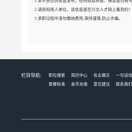
1.本平台仅供信息发布，任何收取押金、保证金均有
2.请告知用人单位，该信息是在兴文人才网上看到的
3.求职过程中请勿缴纳费用,保持谨慎,防止诈骗。
栏目导航:
职位搜索
简历中心
名企展示
一句话
套餐标准
金币充值
意见建议
联系我