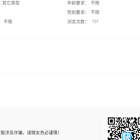
：
其它类型
年龄要求：
不限
：
性别要求：
不限
：
不限
浏览次数：
757
可能涉及诈骗，请微友务必谨慎！