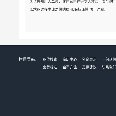
2.请告知用人单位，该信息是在兴文人才网上看到的
3.求职过程中请勿缴纳费用,保持谨慎,防止诈骗。
栏目导航:
职位搜索
简历中心
名企展示
一句话
套餐标准
金币充值
意见建议
联系我